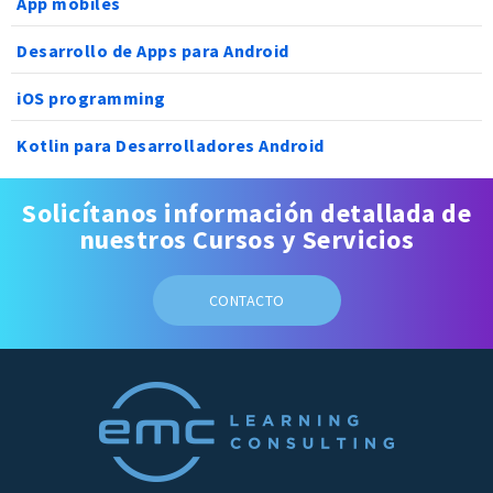
App mobiles
Desarrollo de Apps para Android
iOS programming
Kotlin para Desarrolladores Android
Solicítanos información detallada de
nuestros Cursos y Servicios
CONTACTO