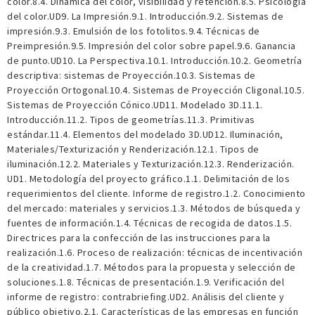
color.8.4. Dinámica del color, visibilidad y retención.8.5. Psicología
del color.UD9. La Impresión.9.1. Introducción.9.2. Sistemas de
impresión.9.3. Emulsión de los fotolitos.9.4. Técnicas de
Preimpresión.9.5. Impresión del color sobre papel.9.6. Ganancia
de punto.UD10. La Perspectiva.10.1. Introducción.10.2. Geometría
descriptiva: sistemas de Proyección.10.3. Sistemas de
Proyección Ortogonal.10.4. Sistemas de Proyección Cligonal.10.5.
Sistemas de Proyección Cónico.UD11. Modelado 3D.11.1.
Introducción.11.2. Tipos de geometrías.11.3. Primitivas
estándar.11.4. Elementos del modelado 3D.UD12. Iluminación,
Materiales/Texturización y Renderización.12.1. Tipos de
iluminación.12.2. Materiales y Texturización.12.3. Renderización.
UD1. Metodología del proyecto gráfico.1.1. Delimitación de los
requerimientos del cliente. Informe de registro.1.2. Conocimiento
del mercado: materiales y servicios.1.3. Métodos de búsqueda y
fuentes de información.1.4. Técnicas de recogida de datos.1.5.
Directrices para la confección de las instrucciones para la
realización.1.6. Proceso de realización: técnicas de incentivación
de la creatividad.1.7. Métodos para la propuesta y selección de
soluciones.1.8. Técnicas de presentación.1.9. Verificación del
informe de registro: contrabriefing.UD2. Análisis del cliente y
público objetivo.2.1. Características de las empresas en función