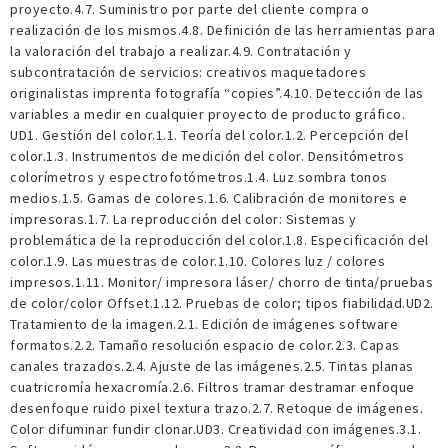
proyecto.4.7. Suministro por parte del cliente compra o
realización de los mismos.4.8. Definición de las herramientas para
la valoración del trabajo a realizar.4.9. Contratación y
subcontratación de servicios: creativos maquetadores
originalistas imprenta fotografía “copies”.4.10. Detección de las
variables a medir en cualquier proyecto de producto gráfico.
UD1. Gestión del color.1.1. Teoría del color.1.2. Percepción del
color.1.3. Instrumentos de medición del color. Densitómetros
colorímetros y espectrofotómetros.1.4. Luz sombra tonos
medios.1.5. Gamas de colores.1.6. Calibración de monitores e
impresoras.1.7. La reproducción del color: Sistemas y
problemática de la reproducción del color.1.8. Especificación del
color.1.9. Las muestras de color.1.10. Colores luz / colores
impresos.1.11. Monitor/ impresora láser/ chorro de tinta/pruebas
de color/color Offset.1.12. Pruebas de color; tipos fiabilidad.UD2.
Tratamiento de la imagen.2.1. Edición de imágenes software
formatos.2.2. Tamaño resolución espacio de color.2.3. Capas
canales trazados.2.4. Ajuste de las imágenes.2.5. Tintas planas
cuatricromía hexacromía.2.6. Filtros tramar destramar enfoque
desenfoque ruido pixel textura trazo.2.7. Retoque de imágenes.
Color difuminar fundir clonar.UD3. Creatividad con imágenes.3.1.