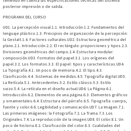
teniendo en cuenta las especificaciones técnicas del sistema
posterior impresión o de salida.
PROGRAMA DEL CURSO
UD1. La percepción visual.1.1. Introducción.1.2. Fundamentos del
lenguaje plástico.1.3. Principios de organización de la percepción:
la Gestalt.1.4. Factores culturales.UD2. Estructura geométrica del
plano.2.1. Introducción.2.2. El rectángulo: proporciones y tipos.2.3.
Divisiones geométricas del campo.2.4. Estructura modular:
composición.UD3. Formatos del papel.3.1. Los orígenes del
papel.3.2. Los formatos.3.3. El papel: tipos y características.UD4.
La Tipografía.4.1. Un poco de memoria.4.2. El tipo.4.3.
Clasificación.4.4. Sistemas de medidas.4.5. Tipografía digital.UD5.
La Retícula.5.1. Antecedentes.5.2. Estilo clásico.5.3. Estilo
suizo.5.4. La retícula en el diseño actual.UD6. La Página.6.1.
Introducción.6.2. Elementos de una página.6.3. Elementos gráficos
y ornamentales.6.4. Estructura del párrafo.6.5. Tipografía: cuerpo,
fuente y color.6.6. Legibilidad y comunicación.UD7. La Imagen.7.1.
Las primeras imágenes: la Fotografía.7.2. La Trama.7.3. Los
Originales.7.4. La reproducción de la imagen.UD8. El color.8.1. Un
poco de historia.8.2. Clasificación del color.8.3. Cualidades del